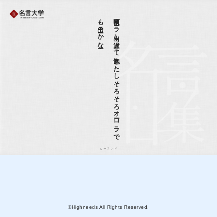
ー
日頃オ
ーラ
出し
過ぎ
て
飽き
た
し
そ
ろ
そ
ろ
オ
ーロ
ラ
で
も
出そ
ーか
な
ローランド
©Highneeds All Rights Reserved.