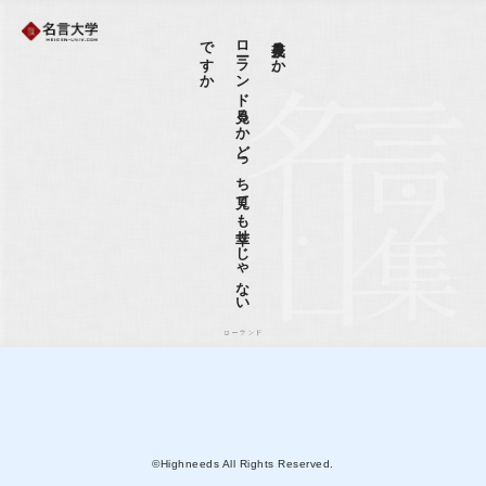
か
ロ
ーラ
ン
ド
見る
か
ど
っ
ち
見て
も
幸せ
じ
ゃ
な
い
で
す
夜景見るか、
ローランド
©Highneeds All Rights Reserved.