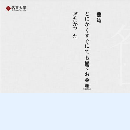
た
と
に
か
く
す
ぐ
に
で
も
働い
て
お
金を
稼
ぎ
た
か
っ
中学生の時は、
前田裕二