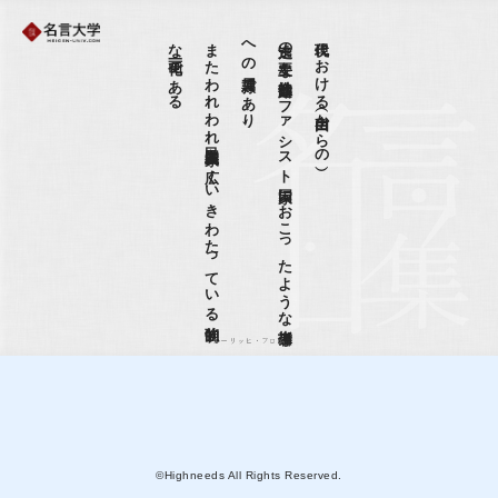
る
ま
た
わ
れ
わ
れ
民主主義国家に
広く
い
き
わ
た
っ
て
い
る
強制的
な
画一化で
あ
、
逃走の
主要な
社会的通路は
フ
ァ
シ
ス
ト
国家に
お
こ
っ
た
よ
う
な
指導者
へ
の
隷属で
あ
り
現代における（自由からの）
エーリッヒ・フロム
©Highneeds All Rights Reserved.