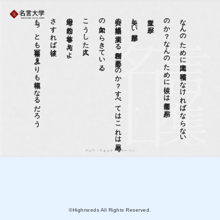
もっとも冨裕な人々よりも幸福になるだろう
さすれば彼は、
思考の内的な仕事を与えよ。
こうした人々に、
。
公共の
娯楽場に
入場す
る
権利が
必要な
の
か
？
す
べ
て
は
こ
れ
は
思考
の
欠如か
ら
き
て
い
る
美しい部屋が、
立派な服が、
、
な
ん
の
た
め
に
人間は
裕福で
な
け
れ
ば
な
ら
な
い
の
か
？
な
ん
の
た
め
に
彼に
は
高価な
馬が
ラルフ・ウォルド・エマーソン
©Highneeds All Rights Reserved.