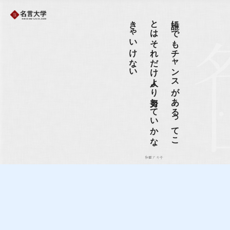
い
誰に
で
も
チ
ャ
ン
ス
が
あ
る
っ
て
こ
と
は
そ
れ
だ
け
人よ
り
努力し
て
い
か
な
き
ゃ
い
け
な
和田アキ子