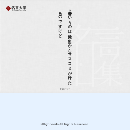
ど
『女番長』と
い
う
の
は
東京に
出て
か
ら
マ
ス
コ
ミ
が
付け
た
も
の
で
す
け
和田アキ子
©Highneeds All Rights Reserved.