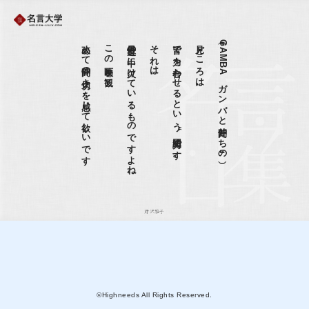
改めて仲間の大切さを感じて欲しいです
この映画を観て、
最近世の中に欠けているものですよね。
それは、
皆で力を合わせるという“団結力です。
見どころは、
（『GAMBA ガンバと仲間たち』の）
野沢雅子
©Highneeds All Rights Reserved.