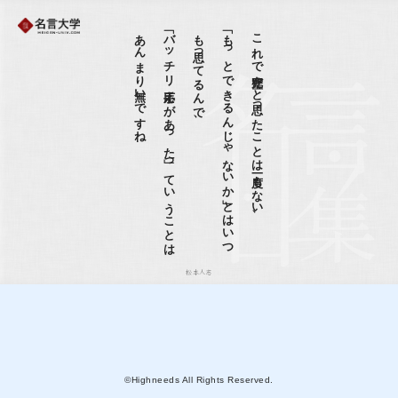
ね
「バ
ッ
チ
リ
手応え
が
あ
っ
た
」っ
て
い
う
こ
と
は
あ
ん
ま
り
無い
で
す
、
「も
っ
と
で
き
る
ん
じ
ゃ
な
い
か
」と
は
い
つ
も
思っ
て
る
ん
で
これで完璧だと思ったことは一度もない、
松本人志
©Highneeds All Rights Reserved.