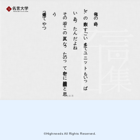
運命ってやつ
。
そ
の
中で
こ
の
五人に
な
っ
た
の
っ
て
密か
に
結構不思議だ
と
思
う
。
J
r
.
の
人数が
す
ご
い
多く
て
ユ
ニ
ッ
ト
も
い
っ
ぱ
い
あ
っ
た
ん
だ
よ
ね
俺らの時さ、
松本潤
©Highneeds All Rights Reserved.