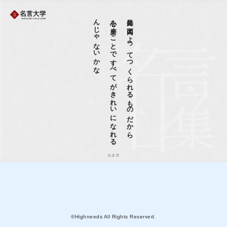
な
心を
磨く
こ
と
で
す
べ
て
が
き
れ
い
に
な
れ
る
ん
じ
ゃ
な
い
か
外見は内面によってつくられるものだから、
松本潤
©Highneeds All Rights Reserved.