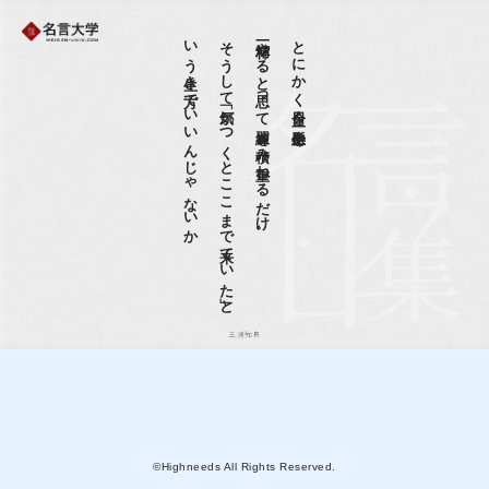
か
そ
う
し
て
「気が
つ
く
と
こ
こ
ま
で
来て
い
た
」と
い
う
生き
方で
い
い
ん
じ
ゃ
な
い
精一杯やると思って練習を積み重ねるだけ。
とにかく今日を一生懸命、
三浦知良
©Highneeds All Rights Reserved.