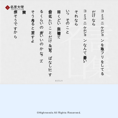
僕がそうですから
実際、
そう考えると楽ですよ。
。
自分の
伝え
た
い
こ
と
だ
け
を
「言い
っ
ぱ
な
し
」に
す
る
く
ら
い
の
方が
い
い
の
か
な
っ
て
回りくどい話を全部省いて、
いっそのこと、
それなら、
コミュニケーションなんて必要ない。
、
コ
ミ
ュ
ニ
ケ
ーシ
ョ
ン
を
取る
フ
リ
を
し
て
る
だ
け
な
ら
有吉弘行
©Highneeds All Rights Reserved.