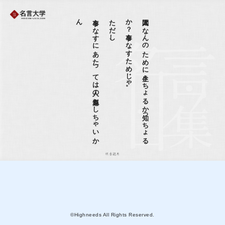
ん
事を
な
す
に
あ
た
っ
て
は
人の
真似を
し
ち
ゃ
い
か
ただし、
。
人間は
な
ん
の
た
め
に
生き
ち
ょ
る
か
知っ
ち
ょ
る
か
？
事を
な
す
た
め
じ
ゃ
坂本龍馬
©Highneeds All Rights Reserved.