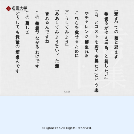
どうしても社員の仕事への愛が不可欠なんです
この原動力として、
この創造性が世界初につながるわけです。
育まれるんですね。
「ああしてみよう」といった創造性が、
「こうしてみよう」 、
これらを実現させるために、
。
「も
っ
と
コ
ス
ト
を
抑え
て
安く
提供し
た
い
」と
い
う
向上心
や
チ
ャ
レ
ン
ジ
精神が
生ま
れ
る
仕事を愛するがゆえに「もっと便利にしたい」 、
「愛」がすべての基本だと思います。
島正博
©Highneeds All Rights Reserved.