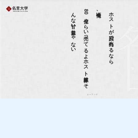
い
8
0
億ぐ
ら
い
売っ
て
る
よ
ホ
ス
ト
業界は
そ
ん
な
甘い
世界じ
ゃ
な
今頃俺、
ホストが顔で売れるなら、
ローランド